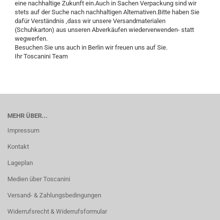
eine nachhaltige Zukunft ein.Auch in Sachen Verpackung sind wir
stets auf der Suche nach nachhaltigen Alternativen.Bitte haben Sie
dafür Verständnis ,dass wir unsere Versandmaterialen
(Schuhkarton) aus unseren Abverkäufen wiederverwenden- statt
wegwerfen.
Besuchen Sie uns auch in Berlin wir freuen uns auf Sie.
Ihr Toscanini Team
MEHR ÜBER...
Impressum
Kontakt
Lageplan
Medien über Toscanini
Versand- & Zahlungsbedingungen
Widerrufsrecht & Widerrufsformular