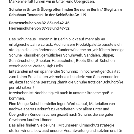
Markenvielfalt führen wir in Unter -und Übergrößen.
Schuhe in Unter & Übergrößen finden Sie nur in Berlin / Steglitz im
Schuhaus Toscanini in der Schloßstraße 119
Damenschuhe von 32-35 und 42-46
Herrenschuhe von 37-38 und 47-52
Das Schuhhaus Toscanini in Berlin blickt auf mehr als 40
erfolgreiche Jahre zurück. Auch unsere Produktpalette passte sich
stetig an die sich ändernden Kundenwünsche an ,wir führen trendige
Schuhe ,Klassiker ,gemütliches Schuhwerk, Sandalen, Slipper,
Schnürschuhe , Sneaker, Hausschuhe , Boots,Stiefel ,Schuhe in
verschiedene Weiten,High Hells.
Entstanden ist ein spannender Schuhmix ,in hochwertiger Qualität
zum fairen Preis bieten wir mehr als hunderte von Schuhmodellen
an, dazu fachliche Beratung ,damit die Schuhe trotz der Schuhgröße
perfekt sitzen !
Inzwischen ist Nachhaltigkeit auch in unserer Branche groß in
kommen.
Eine Menge Schuhhersteller legen Wert darauf, Materialien von
nachweisbarer Herkunft zu verarbeiten. Vor allem Unter und
Übergrößen Kunden suchen gezielt nach Schuhe, die sie guten
Gewissen kaufen können.
Das alles finden Sie bei uns . Mit unserer Klimaschutzstrategie
stellen wir uns bewusst unserer Verantwortung und setzten uns für