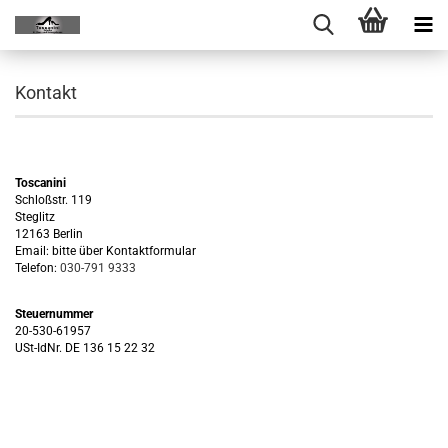
Kontakt
Toscanini
Schloßstr. 119
Steglitz
12163 Berlin
Email: bitte über Kontaktformular
Telefon:
030-791 9333
Steuernummer
20-530-61957
USt-IdNr. DE 136 15 22 32