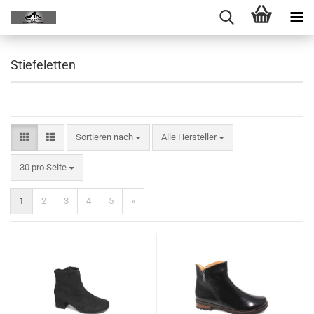
Stiefeletten
Sortieren nach
Alle Hersteller
30 pro Seite
1
2
3
4
5
»