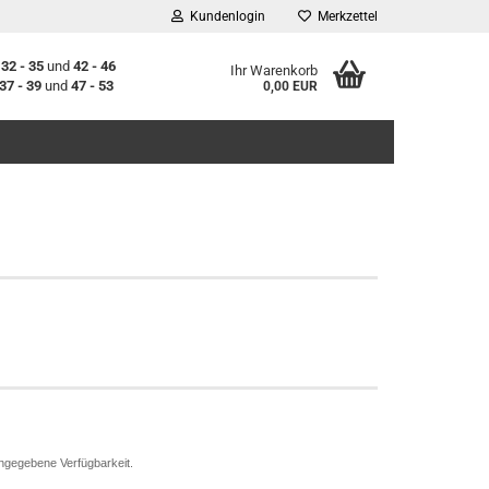
Kundenlogin
Merkzettel
n
32 - 35
und
42 - 46
Ihr Warenkorb
37 - 39
und
47 - 53
0,00 EUR
stellen
t vergessen?
l angegebene Verfügbarkeit.