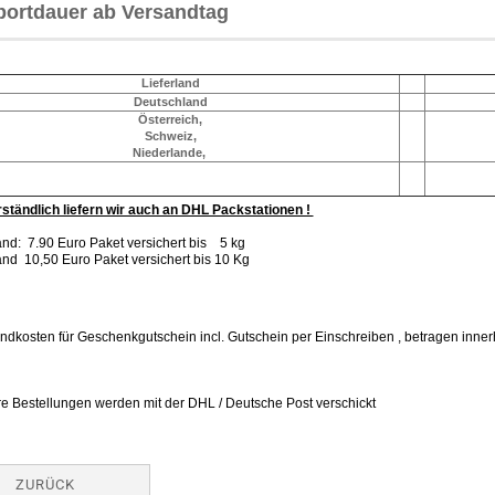
portdauer ab Versandtag
Lieferland
Deutschland
Österreich,
Schweiz,
Niederlande,
ständlich liefern wir auch an DHL Packstationen !
nd: 7.90 Euro Paket versichert bis 5 kg
nd 10,50 Euro Paket versichert bis 10 Kg
ndkosten für Geschenkgutschein incl. Gutschein per Einschreiben , betragen inne
re Bestellungen werden mit der DHL / Deutsche Post verschickt
ZURÜCK