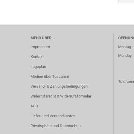
MEHR ÜBER...
ÖFFNUN
Impressum
Montag - 
Monday -
Kontakt
Lageplan
Medien über Toscanini
Telefon
Versand- & Zahlungsbedingungen
Widerrufsrecht & Widerrufsformular
AGB
Liefer- und Versandkosten
Privatsphäre und Datenschutz