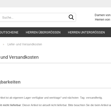
Damen vo
Herren von
GUTSCHEINE
HERREN ÜBERGRÖSSEN
HERREN UNTERGRÖSSEN
»
Liefer- und Versandkosten
- und Versandkosten
Konto er
Passwor
gbarkeiten
tikel ist ab eigenem Lager verfügbar und werktags* und nächsten Tag versandfertig.
it nicht lieferbar
: Dieser Artikel ist aktuell nicht lieferbar. Bitte beachten Sie die beim Artike