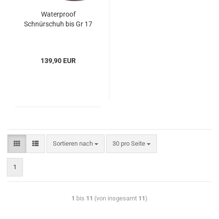
Waterproof
Schnürschuh bis Gr 17
139,90 EUR
Sortieren nach
30 pro Seite
1
1
bis
11
(von insgesamt
11
)