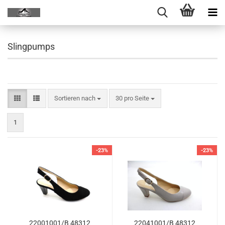
Slingpumps
Sortieren nach
30 pro Seite
1
-23%
-23%
22001001/B 48312
22041001/B 48312