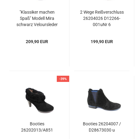
"Klassiker machen
2 Wege Reißverschluss
Spaß" Modell Mira
26204026 D12266-
schwarz Veloursleder
001uNr 6
209,90 EUR
199,90 EUR
-39%
Booties
Booties 26204007 /
26202013/A851
D28673030 u