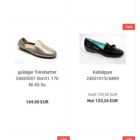
-16%
goldiger Trendsetter
Keilslipper
24065001 Don31.170
24001015/A889
Nr.45.3u
Statt 159,90 EUR
Nur 133,26 EUR
169,90 EUR
-16%
-12%