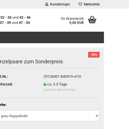
Kundenlogin
Merkzettel
n
32 - 35
und
42 - 46
Ihr Warenkorb
37 - 39
und
47 - 53
0,00 EUR
-39%
inzelpaare zum Sonderpreis
t.Nr.:
29126001 B40919 nr10
stellen
eferzeit:
ca. 2-3 Tage
(Ausland abweichend)
t vergessen?
rbe: