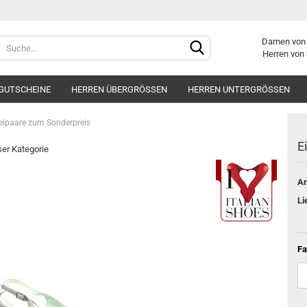
Damen vo
Herren von
GUTSCHEINE
HERREN ÜBERGRÖSSEN
HERREN UNTERGRÖSSEN
elpaare zum Sonderpreis
E
eser Kategorie
Ar
Konto er
Li
Passwor
Fa