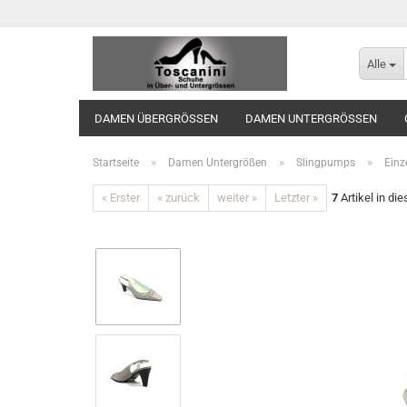
Alle
DAMEN ÜBERGRÖSSEN
DAMEN UNTERGRÖSSEN
»
»
»
Startseite
Damen Untergrößen
Slingpumps
Einz
« Erster
« zurück
weiter »
Letzter »
7
Artikel in di