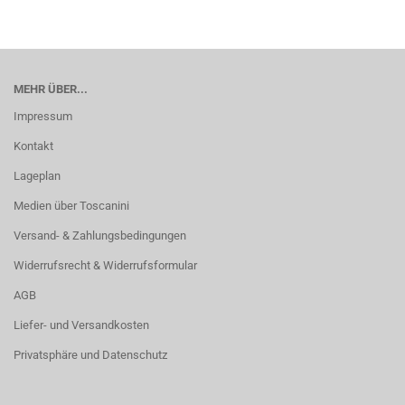
MEHR ÜBER...
Impressum
Kontakt
Lageplan
Medien über Toscanini
Versand- & Zahlungsbedingungen
Widerrufsrecht & Widerrufsformular
AGB
Liefer- und Versandkosten
Privatsphäre und Datenschutz