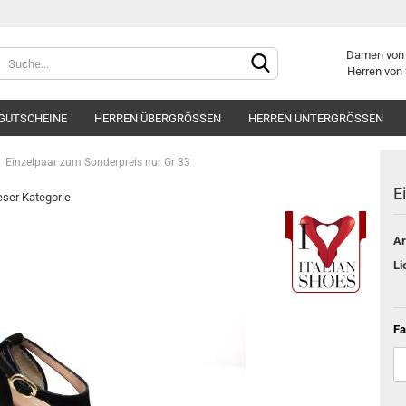
Damen vo
Herren von
GUTSCHEINE
HERREN ÜBERGRÖSSEN
HERREN UNTERGRÖSSEN
Einzelpaar zum Sonderpreis nur Gr 33
E
ieser Kategorie
Ar
Konto er
Li
Passwor
Fa