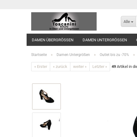
Alle
DAMEN ÜBERGRÖSSEN
DAMEN UNTERGRÖSSEN
»
»
»
Startseite
Damen Untergrößen
Outlet bis zu -70%
« Erster
« zurück
weiter »
Letzter »
49
Artikel in d