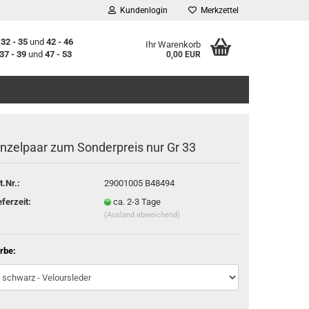
Kundenlogin
Merkzettel
n
32 - 35
und
42 - 46
Ihr Warenkorb
37 - 39
und
47 - 53
0,00 EUR
inzelpaar zum Sonderpreis nur Gr 33
t.Nr.:
29001005 B48494
stellen
eferzeit:
ca. 2-3 Tage
(Ausland abweichend)
t vergessen?
rbe: