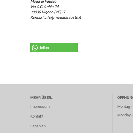
Moda di Fausto
Via C.Colmbia 24
30030 Vigono (VE) IT
Kontakt:info@modadifausto.it
teilen
MEHR ÜBER...
ÖFFNUN
Impressum
Montag - 
Monday -
Kontakt
Lageplan