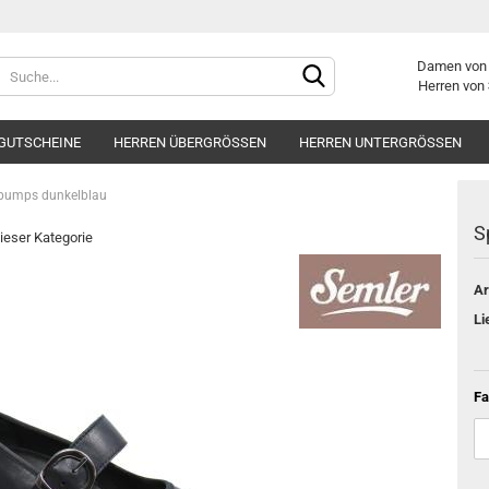
Damen vo
Herren von
GUTSCHEINE
HERREN ÜBERGRÖSSEN
HERREN UNTERGRÖSSEN
pumps dunkelblau
S
dieser Kategorie
Ar
Konto er
Li
Passwor
Fa