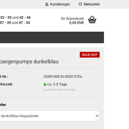
Kundenlogin
Merkzettel
n
32 - 35
und
42 - 46
Ihr Warenkorb
37 - 39
und
47 - 53
0,00 EUR
SOLD OUT
pangenpumps dunkelblau
t.Nr.:
25481008 Sc4530-070u
stellen
eferzeit:
ca. 2-3 Tage
(Ausland abweichend)
t vergessen?
rbe: