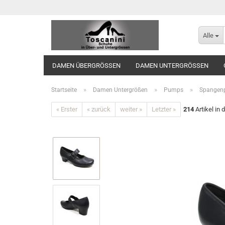
Alle
DAMEN ÜBERGRÖSSEN
DAMEN UNTERGRÖSSEN
»
»
»
Startseite
Damen Untergrößen
Pumps
Spangen
« Erster
« zurück
weiter »
Letzter »
214
Artikel in 