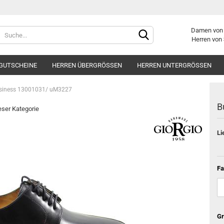
Damen vo
Herren von
GUTSCHEINE
HERREN ÜBERGRÖSSEN
HERREN UNTERGRÖSSEN
siness 13001031/ uM3227
B
ieser Kategorie
Li
Konto er
Passwor
Fa
Gr