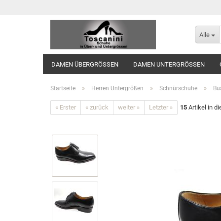
Alle
DAMEN ÜBERGRÖSSEN
DAMEN UNTERGRÖSSEN
»
»
»
Startseite
Herren Untergrößen
Schnürschuhe
Bu
« Erster
« zurück
weiter »
Letzter »
15
Artikel in d