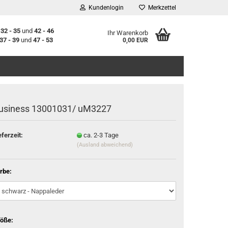
Kundenlogin
Merkzettel
n
32 - 35
und
42 - 46
Ihr Warenkorb
37 - 39
und
47 - 53
0,00 EUR
usiness 13001031/ uM3227
eferzeit:
ca. 2-3 Tage
(Ausland abweichend)
stellen
t vergessen?
rbe:
öße: