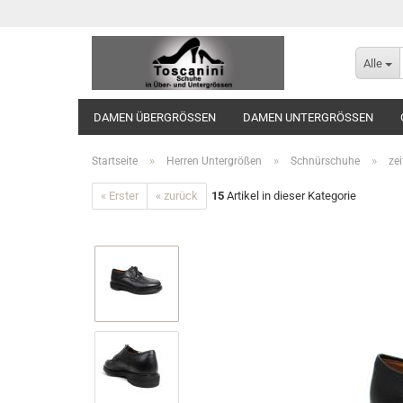
Alle
DAMEN ÜBERGRÖSSEN
DAMEN UNTERGRÖSSEN
»
»
»
Startseite
Herren Untergrößen
Schnürschuhe
ze
« Erster
« zurück
15
Artikel in dieser Kategorie