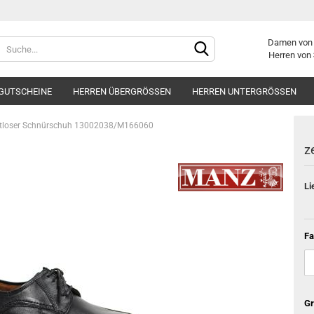
Damen vo
Herren von
GUTSCHEINE
HERREN ÜBERGRÖSSEN
HERREN UNTERGRÖSSEN
itloser Schnürschuh 13002038/M166060
z
Li
Konto er
Passwor
Fa
Gr