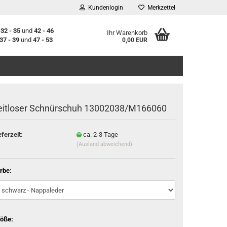
Kundenlogin
Merkzettel
n
32 - 35
und
42 - 46
Ihr Warenkorb
37 - 39
und
47 - 53
0,00 EUR
eitloser Schnürschuh 13002038/M166060
eferzeit:
ca. 2-3 Tage
(Ausland abweichend)
stellen
t vergessen?
rbe:
öße: